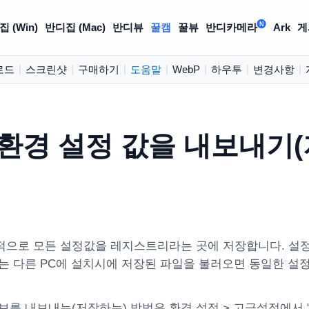
N
 (Win)
반디집 (Mac)
반디뷰
꿀캠
꿀뷰
반디카메라
Ark
게
로드
|
스크린샷
|
구매하기
|
도움말
|
WebP
|
하우투
|
변경사항
|
 환경 설정 값을 내보내기
적으로 모든 설정값을 레지스트리라는 곳에 저장합니다. 설정
는 다른 PC에 설치시에 저장된 파일을 불러오면 동일한 설
보를 내보내는(저장하는) 방법은 환경 설정 > 고급설정에서 