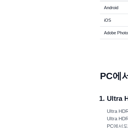
Android
iOS
Adobe Phot
PC에서
Ultr
Ultra
Ultra
PC에서도