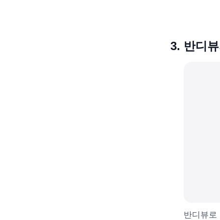
반디뷰
반디뷰로 U