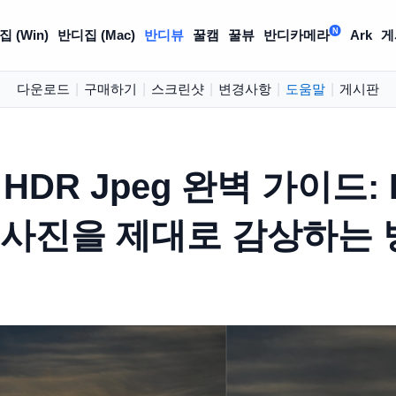
N
 (Win)
반디집 (Mac)
반디뷰
꿀캠
꿀뷰
반디카메라
Ark
게
다운로드
|
구매하기
|
스크린샷
|
변경사항
|
도움말
|
게시판
ra HDR Jpeg 완벽 가이드
 사진을 제대로 감상하는