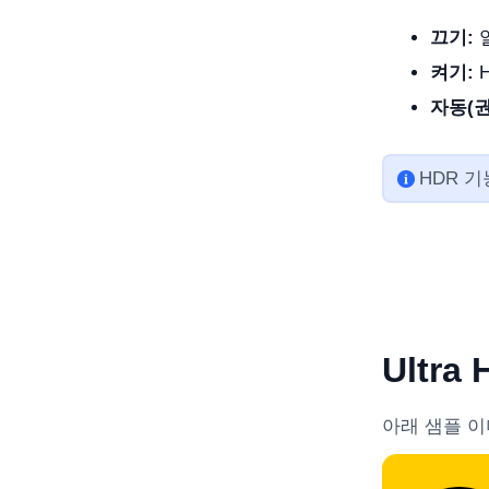
끄기:
일
켜기:
H
자동(권
HDR 
Ultr
아래 샘플 이