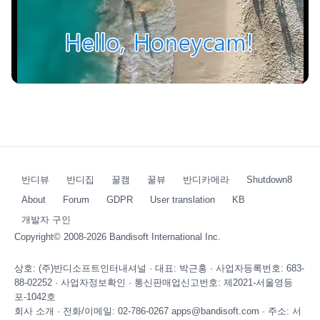
반디뷰
반디집
꿀캠
꿀뷰
반디카메라
Shutdown8
About
Forum
GDPR
User translation
KB
개발자 구인
Copyright© 2008-2026
Bandisoft International Inc.
상호: (주)반디소프트인터내셔널 · 대표: 박근홍 · 사업자등록번호: 683-
88-02252 ·
사업자정보확인
· 통신판매업신고번호: 제2021-서울영등
포-1042호
회사 소개
· 전화/이메일: 02-786-0267 apps@bandisoft.com · 주소: 서