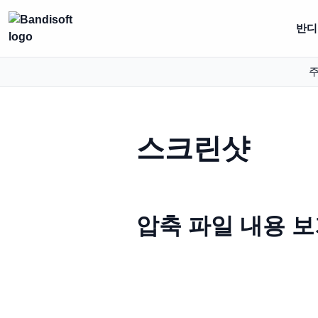
반디집
주
스크린샷
압축 파일 내용 