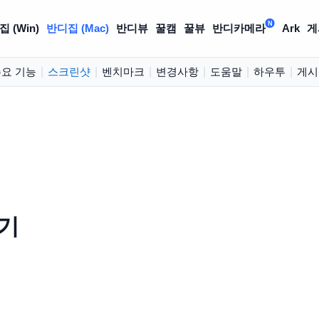
N
 (Win)
반디집 (Mac)
반디뷰
꿀캠
꿀뷰
반디카메라
Ark
게
요 기능
|
스크린샷
|
벤치마크
|
변경사항
|
도움말
|
하우투
|
게시
보기